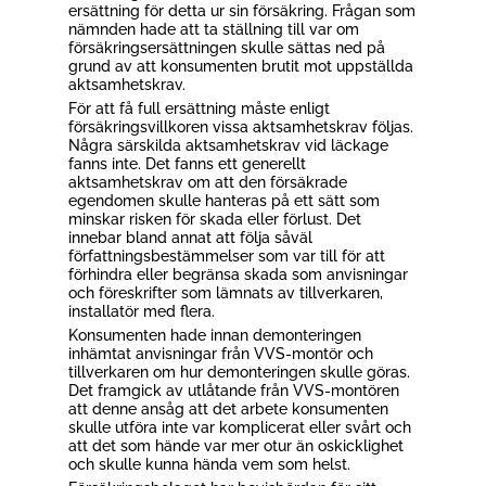
ersättning för detta ur sin försäkring. Frågan som
nämnden hade att ta ställning till var om
försäkringsersättningen skulle sättas ned på
grund av att konsumenten brutit mot uppställda
aktsamhetskrav.
För att få full ersättning måste enligt
försäkringsvillkoren vissa aktsamhetskrav följas.
Några särskilda aktsamhetskrav vid läckage
fanns inte. Det fanns ett generellt
aktsamhetskrav om att den försäkrade
egendomen skulle hanteras på ett sätt som
minskar risken för skada eller förlust. Det
innebar bland annat att följa såväl
författningsbestämmelser som var till för att
förhindra eller begränsa skada som anvisningar
och föreskrifter som lämnats av tillverkaren,
installatör med flera.
Konsumenten hade innan demonteringen
inhämtat anvisningar från VVS-montör och
tillverkaren om hur demonteringen skulle göras.
Det framgick av utlåtande från VVS-montören
att denne ansåg att det arbete konsumenten
skulle utföra inte var komplicerat eller svårt och
att det som hände var mer otur än oskicklighet
och skulle kunna hända vem som helst.