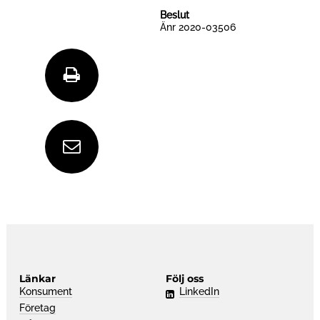
Beslut
Änr 2020-03506
S
k
D
r
e
i
l
Länkar
Följ oss
v
Konsument
LinkedIn
a
Företag