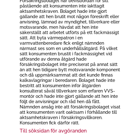
Försäkringsbolaget har bevisbördan för sitt
påstående att konsumenten inte iakttagit
aktsamhetskraven. Bolaget hade inte gjort
gällande att hen brutit mot någon föreskrift eller
anvisning, lämnad av myndighet, tillverkare eller
motsvarande, men hävdat att hen inte
säkerställt att arbetet utförts på ett fackmässigt
sätt. Att byta värmepatron i en
varmvattenberedare fick enligt nämnden
närmast ses som en underhållsåtgärd. På vilket
sätt konsumenten brustit i fackmässighet vid
utförande av denna åtgärd hade
försäkringsbolaget inte preciserat på annat sätt
än att hen tidigare bytt motsvarande komponent
och då uppmärksammat att det kunde finnas
kalkavlagringar i beredaren. Bolaget hade inte
bestritt att konsumenten inför åtgärden
konsulterat såväl tillverkare som erfaren VVS-
montör och hade inte gjort gällande att hen inte
följt de anvisningar och råd hen då fått.
Nämnden ansåg inte att försäkringsbolaget visat
att konsumenten varit oaktsam i förhållande till
aktsamhetskraven i försäkringsvillkoren.
Konsumenten fick därför rätt.
Till söksidan för avgöranden