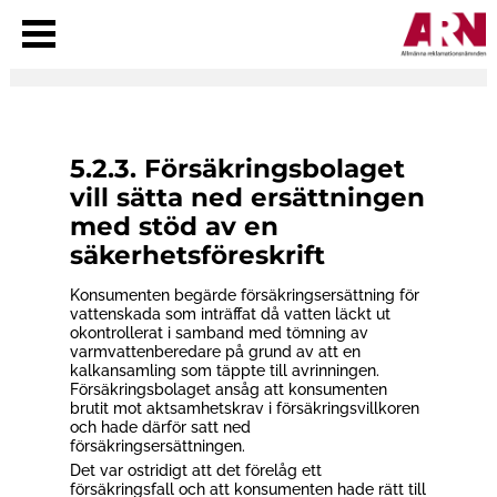
V
i
s
a
m
e
n
y
5.2.3. Försäkringsbolaget
vill sätta ned ersättningen
med stöd av en
säkerhetsföreskrift
Konsumenten begärde försäkringsersättning för
vattenskada som inträffat då vatten läckt ut
okontrollerat i samband med tömning av
varmvattenberedare på grund av att en
kalkansamling som täppte till avrinningen.
Försäkringsbolaget ansåg att konsumenten
brutit mot aktsamhetskrav i försäkringsvillkoren
och hade därför satt ned
försäkringsersättningen.
Det var ostridigt att det förelåg ett
försäkringsfall och att konsumenten hade rätt till